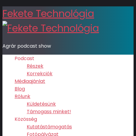
Fekete Technológia
Agrár podcast show
Podcast
Részek
Korrekciók
Médiaajánlat
Blog
Rólunk
Küldetésünk
Támogass minket!
Közösség
Kutatástámogatás
Fotópályázat