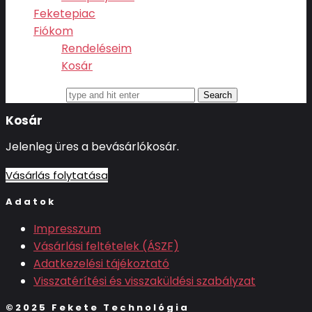
Feketepiac
Fiókom
Rendeléseim
Kosár
Search for
Kosár
Jelenleg üres a bevásárlókosár.
Vásárlás folytatása
Adatok
Impresszum
Vásárlási feltételek (ÁSZF)
Adatkezelési tájékoztató
Visszatérítési és visszaküldési szabályzat
©2025 Fekete Technológia