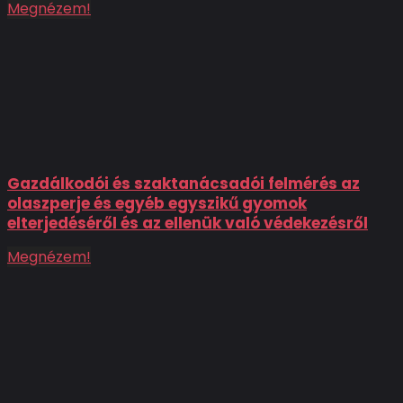
Megnézem!
Gazdálkodói és szaktanácsadói felmérés az
olaszperje és egyéb egyszikű gyomok
elterjedéséről és az ellenük való védekezésről
Megnézem!