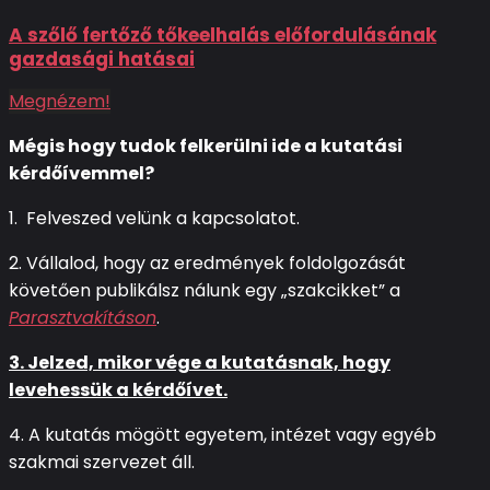
A szőlő fertőző tőkeelhalás előfordulásának
gazdasági hatásai
Megnézem!
Mégis hogy tudok felkerülni ide a kutatási
kérdőívemmel?
1.
Felveszed velünk a kapcsolatot.
2.
Vállalod, hogy az eredmények foldolgozását
követően publikálsz nálunk egy „szakcikket” a
Parasztvakításon
.
3. Jelzed, mikor vége a kutatásnak, hogy
levehessük a kérdőívet.
4. A kutatás mögött egyetem, intézet vagy egyéb
szakmai szervezet áll.