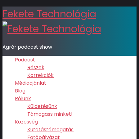
Fekete Technológia
Agrár podcast show
Podcast
Részek
Korrekciók
Médiaajánlat
Blog
Rólunk
Küldetésünk
Támogass minket!
Közösség
Kutatástámogatás
Fotópályázat