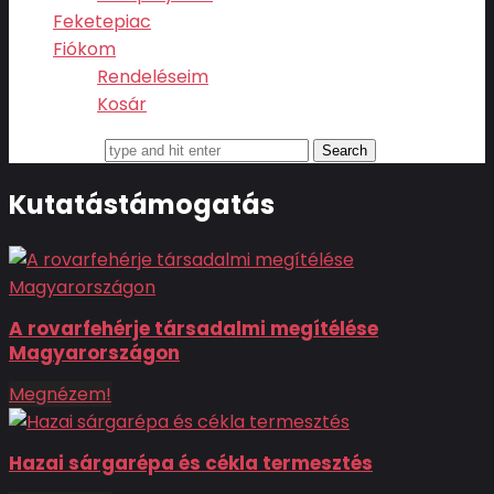
Feketepiac
Fiókom
Rendeléseim
Kosár
Search for
Kutatástámogatás
A rovarfehérje társadalmi megítélése
Magyarországon
Megnézem!
Hazai sárgarépa és cékla termesztés