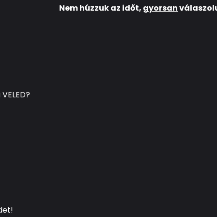
Nem húzzuk az időt,
gyorsan
válaszol
i VELED?
det!