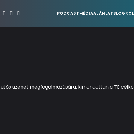
PODCAST
MÉDIAAJÁNLAT
BLOG
RÓ
s, ütős üzenet megfogalmazására, kimondottan a TE cél