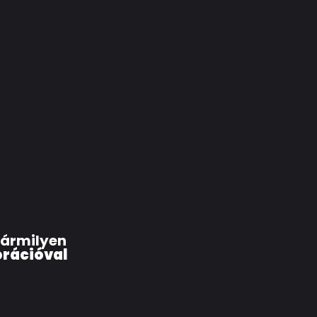
ármilyen
rációval