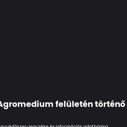
 Agromedium felületén történő
ényvédőszer-jegyzéke és információs adatbázisa.