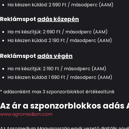
Ha készen küldöd: 2 690 Ft / másodperc (AAM)
Reklámspot
adás közepén
Ha mi készítjük: 2 690 Ft / másodperc (AAM)
Ha készen küldöd: 2 190 Ft / másodperc (AAM)
Reklámspot
adás végén
Ha mi készítjük: 2 190 Ft / másodperc (AAM)
Ha készen küldöd: 1 690 Ft / másodperc (AAM)
* adásonként max 3 szponzorblokkot értékesítünk
Az ár a szponzorblokkos adás
www.agromedium.com
Az Agromedium Magyarország egyik vezető digitális növ