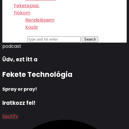
Feketepiac
Fiókom
Rendeléseim
Kosár
Search for
podcast
Üdv, ezt itt a
Fekete Technológia
Spray or pray!
Iratkozz fel!
Spotify