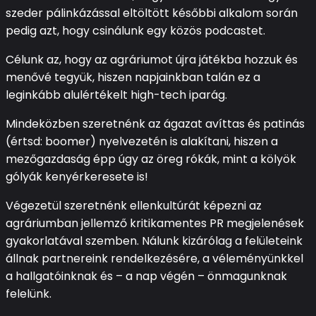
szeder pálinkázással eltöltött későbbi alkalom során
pedig azt, hogy csinálunk egy közös podcastet.
Célunk az, hogy az agráriumot újra játékba hozzuk és
menővé tegyük, hiszen napjainkban talán ez a
leginkább alulértékelt high-tech iparág.
Mindeközben szeretnénk az ágazat avíttas és patinás
(értsd: boomer) nyelvezetén is alakítani, hiszen a
mezőgazdaság épp úgy az öreg rókák, mint a kölyök
gólyák kenyérkeresete is!
Végezetül szeretnénk ellenkultúrát képezni az
agráriumban jellemző kritikamentes PR megjelenések
gyakorlatával szemben. Nálunk kizárólag a felületeink
állnak partnereink rendelkezésére, a véleményünkkel
a hallgatóinknak és – a nap végén – önmagunknak
felelünk.