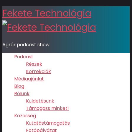
Fekete Technológia
Agrár podcast show
Podcast
Részek
Korrekciók
Médiaajánlat
Blog
Rólunk
Küldetésünk
Támogass minket!
Közösség
Kutatástámogatás
Fotópályázat