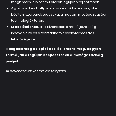
megismerni a biostimulátorok legújabb fejlesztéseit.
Agrárszakos hallgatóknak és oktatóknak
, akik
bővíteni szeretnék tudásukat a modern mezőgazdasági
technológiák terén.
Érdeklődőknek
, akik kíváncsiak a mezőgazdaság
innovációira és a fenntartható növénytermesztés
lehetőségeire.
Hallgasd meg az epizódot, és ismerd meg, hogyan
formálják a legújabb fejlesztések a mezőgazdaság
jövőjét!
AI bevonásával készült összefoglaló.