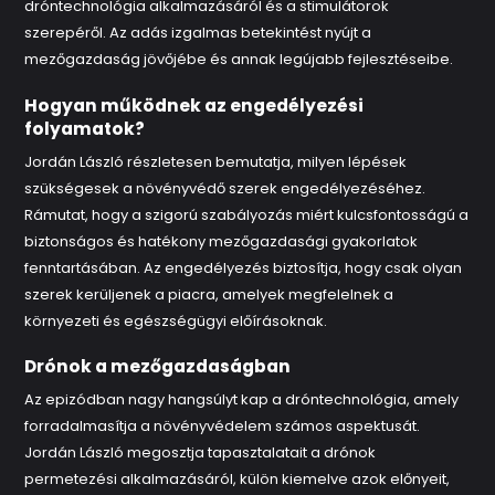
dróntechnológia alkalmazásáról és a stimulátorok
szerepéről. Az adás izgalmas betekintést nyújt a
mezőgazdaság jövőjébe és annak legújabb fejlesztéseibe.
Hogyan működnek az engedélyezési
folyamatok?
Jordán László részletesen bemutatja, milyen lépések
szükségesek a növényvédő szerek engedélyezéséhez.
Rámutat, hogy a szigorú szabályozás miért kulcsfontosságú a
biztonságos és hatékony mezőgazdasági gyakorlatok
fenntartásában. Az engedélyezés biztosítja, hogy csak olyan
szerek kerüljenek a piacra, amelyek megfelelnek a
környezeti és egészségügyi előírásoknak.
Drónok a mezőgazdaságban
Az epizódban nagy hangsúlyt kap a dróntechnológia, amely
forradalmasítja a növényvédelem számos aspektusát.
Jordán László megosztja tapasztalatait a drónok
permetezési alkalmazásáról, külön kiemelve azok előnyeit,