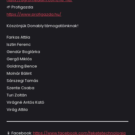
🌱 Profigazda
https://www.profigazda.hu/
Köszönjük Donably támogatóinknak!
Farkas Attila
Isztin Ferenc
Gendúr Boglárka
Gergő Miklós
Goldring Bence
Molnár Bálint
Sárszegi Tamás
Szente Csaba
Turi Zoltán
Virágné Antós Kató
Virág Attila
📱 Facebook:
https://www.facebook.com/feketetechnologia