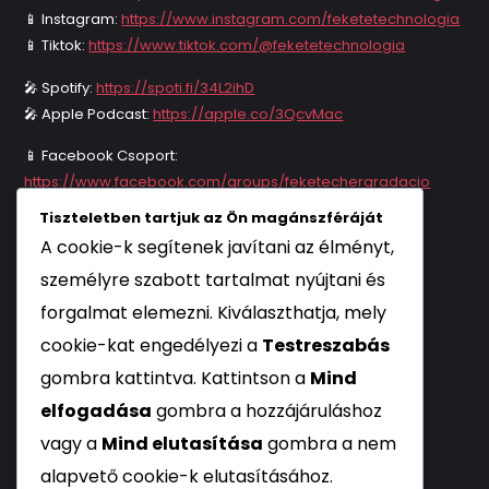
📱 Instagram:
https://www.instagram.com/feketetechnologia
📱 Tiktok:
https://www.tiktok.com/@feketetechnologia
🎤 Spotify:
https://spoti.fi/34L2ihD
🎤 Apple Podcast:
https://apple.co/3QcvMac
📱 Facebook Csoport:
https://www.facebook.com/groups/feketechergradacio
📱 Telegram Csoport:
Tiszteletben tartjuk az Ön magánszféráját
https://bit.ly/fekete_technologia_telegram
A cookie-k segítenek javítani az élményt,
📱 Viber Csoport:
személyre szabott tartalmat nyújtani és
https://bit.ly/fekete_technologia_viber
forgalmat elemezni. Kiválaszthatja, mely
cookie-kat engedélyezi a
Testreszabás
gombra kattintva. Kattintson a
Mind
elfogadása
gombra a hozzájáruláshoz
ADATOK
vagy a
Mind elutasítása
gombra a nem
Impresszum
alapvető cookie-k elutasításához.