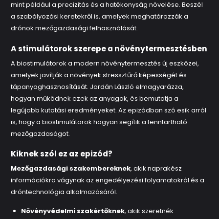
mint például a precizitás és a hatékonyság növelése. Beszél
a szabályozási keretekről is, amelyek meghatározzák a
drónok mezőgazdasági felhasználását.
A stimulátorok szerepe a növénytermesztésben
A biostimulátorok a modern növénytermesztés új eszközei,
amelyek javítják a növények stressztűrő képességét és
tápanyaghasznosítását. Jordán László elmagyarázza,
hogyan működnek ezek az anyagok, és bemutatja a
legújabb kutatási eredményeket. Az epizódban szó esik arról
is, hogy a biostimulátorok hogyan segítik a fenntartható
mezőgazdaságot.
Kiknek szól ez az epizód?
Mezőgazdasági szakembereknek
, akik naprakész
információkra vágynak az engedélyezési folyamatokról és a
dróntechnológia alkalmazásáról.
Növényvédelmi szakértőknek
, akik szeretnék