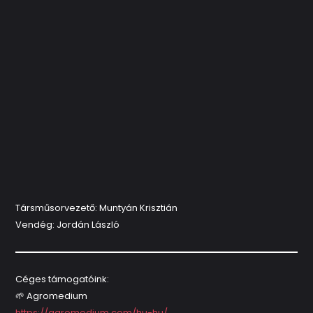
Társműsorvezető: Muntyán Krisztián
Vendég: Jordán László
Céges támogatóink:
🌱 Agromedium
https://agromedium.com/hu-hu/