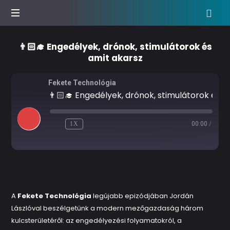
Agrár
👨🏻‍🎓 Engedélyek, drónok, stimulátorok és
podcast
amit akarsz
show
Fekete Technológia
👨🏻‍🎓 Engedélyek, drónok, stimulátorok és amit akarsz
1X
00:00
/
RECORDED ON 2024.11.16.
A
Fekete Technológia
legújabb epizódjában Jordán
Lászlóval beszélgetünk a modern mezőgazdaság három
kulcsterületéről: az engedélyezési folyamatokról, a