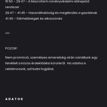
15:50 – 29:47 – A Macrofarm növényvédelmi előrejelző
rendszer
29:47 – 41:45 – Használhatóság és megtérülés a gazdának
41:45 – Elérhetőségek és elköszönés
***
POZOR!
Nem promóció, személyes ismeretség okán csináltunk egy
felvételt a közös érdeklődési körünkről . Ha valaha is
reklámozunk, azt tudni fogjátok.
ADATOK