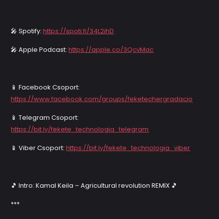
🎤 Spotify:
https://spoti.fi/34L2ihD
🎤 Apple Podcast:
https://apple.co/3QcvMac
📱 Facebook Csoport:
https://www.facebook.com/groups/feketechergradacio
📱 Telegram Csoport:
https://bit.ly/fekete_technologia_telegram
📱 Viber Csoport:
https://bit.ly/fekete_technologia_viber
🎵 Intro: Kamal Keila – Agricultural revolution REMIX 🎵
***