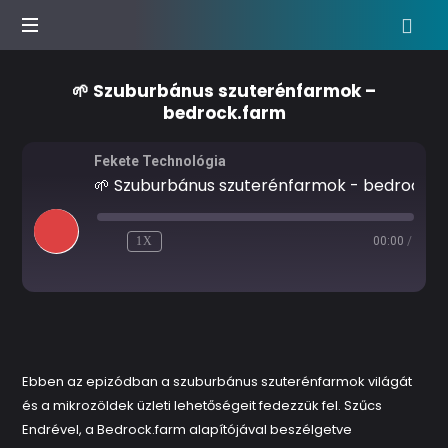
Agrár
🌱 Szuburbánus szuterénfarmok –
podcast
bedrock.farm
show
Fekete Technológia
🌱 Szuburbánus szuterénfarmok - bedrock.farm
1X
00:00
/
RECORDED ON 2023.10.19.
Ebben az epizódban a szuburbánus szuterénfarmok világát
és a mikrozöldek üzleti lehetőségeit fedezzük fel. Szűcs
Endrével, a Bedrock.farm alapítójával beszélgetve