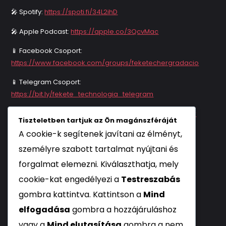
🎤 Spotify:
https://spoti.fi/34L2ihD
🎤 Apple Podcast:
https://apple.co/3QcvMac
📱 Facebook Csoport:
https://www.facebook.com/groups/feketechergradacio
📱 Telegram Csoport:
https://bit.ly/fekete_technologia_telegram
📱 Viber Csoport:
https://bit.ly/fekete_technologia_viber
Tiszteletben tartjuk az Ön magánszféráját
🎵 Intro: Kamal Keila – Agricultural revolution REMIX 🎵
A cookie-k segítenek javítani az élményt,
személyre szabott tartalmat nyújtani és
***
forgalmat elemezni. Kiválaszthatja, mely
cookie-kat engedélyezi a
Testreszabás
gombra kattintva. Kattintson a
Mind
elfogadása
gombra a hozzájáruláshoz
ADATOK
vagy a
Mind elutasítása
gombra a nem