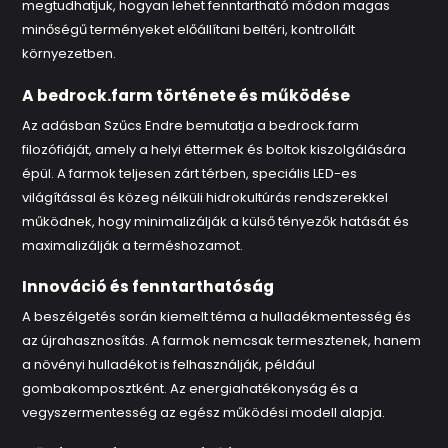
megtudhatjuk, hogyan lehet fenntartható módon magas
minőségű terményeket előállítani beltéri, kontrollált
környezetben.
A bedrock.farm története és működése
Az adásban Szűcs Endre bemutatja a bedrock.farm
filozófiáját, amely a helyi éttermek és boltok kiszolgálására
épül. A farmok teljesen zárt térben, speciális LED-es
világítással és közeg nélküli hidrokultúrás rendszerekkel
működnek, hogy minimalizálják a külső tényezők hatását és
maximalizálják a terméshozamot.
Innováció és fenntarthatóság
A beszélgetés során kiemelt téma a hulladékmentesség és
az újrahasznosítás. A farmok nemcsak termesztenek, hanem
a növényi hulladékot is felhasználják, például
gombakomposztként. Az energiahatékonyság és a
vegyszermentesség az egész működési modell alapja.