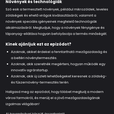
Növények és technológiák
Szó esik a termesztett növények, például mikrozöldek, leveles
zöldségek és ehető virágok kiválasztásáról, valamint a
növények speciális igényeinek megfelelő technológiák
alkalmazásáról. Megtudjuk, hogy a növények fényigénye és
tápanyag-ellátása hogyan befolyásolja a termés minőségét.
Kinek ajánljuk ezt az epizódot?
Azoknak, akiket érdekel a fenntartható mezőgazdaság és
a beltéri növénytermesztés.
Azoknak, akik szeretnék megérteni, hogyan működik egy
innovatív agrárstartup.
Azoknak, akik új üzleti lehetőségeket keresnek a zöldség-
és fűszernövény-termesztés terén.
Hallgasd meg az epizódot, hogy többet megtudj a modern
városi farmokról, és merülj el a jövő mezőgazdaságának
izgalmas világában!
AI bevonásával készült összefoglaló.