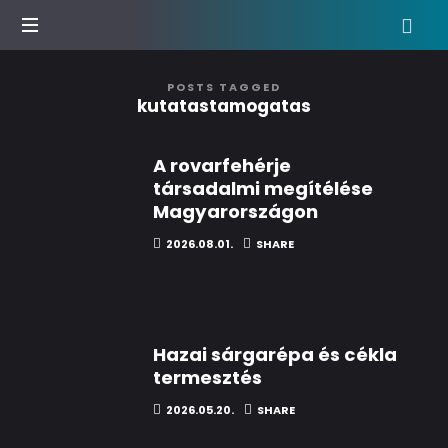
Agrár
POSTS TAGGED
podcast
kutatastamogatas
show
A rovarfehérje
társadalmi megítélése
Magyarországon
2026.08.01.
SHARE
Hazai sárgarépa és cékla
termesztés
2026.05.20.
SHARE